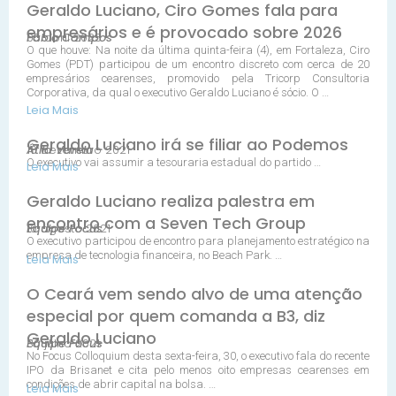
Geraldo Luciano, Ciro Gomes fala para
empresários e é provocado sobre 2026
05 abril 2025
Fábio Campos
O que houve: Na noite da última quinta-feira (4), em Fortaleza, Ciro
Gomes (PDT) participou de um encontro discreto com cerca de 20
empresários cearenses, promovido pela Tricorp Consultoria
Corporativa, da qual o executivo Geraldo Luciano é sócio. O …
Leia Mais
Geraldo Luciano irá se filiar ao Podemos
10 dezembro 2021
Átila Varela
O executivo vai assumir a tesouraria estadual do partido …
Leia Mais
Geraldo Luciano realiza palestra em
encontro com a Seven Tech Group
10 agosto 2021
Equipe Focus
O executivo participou de encontro para planejamento estratégico na
empresa de tecnologia financeira, no Beach Park. …
Leia Mais
O Ceará vem sendo alvo de uma atenção
especial por quem comanda a B3, diz
Geraldo Luciano
30 julho 2021
Equipe Focus
No Focus Colloquium desta sexta-feira, 30, o executivo fala do recente
IPO da Brisanet e cita pelo menos oito empresas cearenses em
condições de abrir capital na bolsa. …
Leia Mais