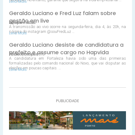
Leia Mais
Geraldo Luciano e Fred Luz falam sobre
gestão em live
02 maio 2020
Equipe Focus
A transmissão ao vivo ocorre na segunda-feira, dia 4, às 20h, na
página do instagram @souFredLuz …
Leia Mais
Geraldo Luciano desiste de candidatura a
prefeito e assume cargo no Hapvida
16 dezembro 2019
Fábio Campos
A candidatura em Fortaleza havia sido uma das primeiras
formalizadas pelo comando nacional do Novo, que vai disputar as
eleições em poucas capitais. …
Leia Mais
PUBLICIDADE