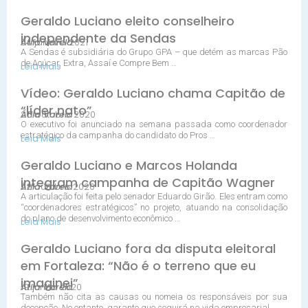
Geraldo Luciano eleito conselheiro
independente da Sendas
04 janeiro 2021
Átila Varela
A Sendas é subsidiária do Grupo GPA – que detém as marcas Pão
de Açúcar, Extra, Assaí e Compre Bem …
Leia Mais
Vídeo: Geraldo Luciano chama Capitão de
“líder nato”
26 outubro 2020
Átila Varela
O executivo foi anunciado na semana passada como coordenador
estratégico da campanha do candidato do Pros …
Leia Mais
Geraldo Luciano e Marcos Holanda
integram campanha de Capitão Wagner
22 outubro 2020
Átila Varela
A articulação foi feita pelo senador Eduardo Girão. Eles entram como
“coordenadores estratégicos” no projeto, atuando na consolidação
do plano de desenvolvimento econômico …
Leia Mais
Geraldo Luciano fora da disputa eleitoral
em Fortaleza: “Não é o terreno que eu
imaginei”
19 junho 2020
Átila Varela
Também não cita as causas ou nomeia os responsáveis por sua
decepção. No entanto, garante que seguirá na vida empresarial …